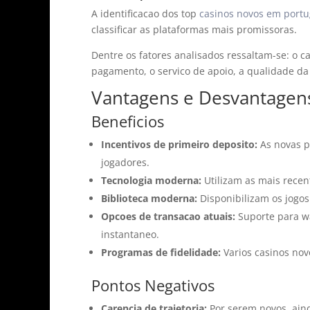
A identificacao dos top
casinos novos em portu
classificar as plataformas mais promissoras.
Dentre os fatores analisados ressaltam-se: o 
pagamento, o servico de apoio, a qualidade da
Vantagens e Desvantagen
Beneficios
Incentivos de primeiro deposito:
As novas p
jogadores.
Tecnologia moderna:
Utilizam as mais recen
Biblioteca moderna:
Disponibilizam os jogos
Opcoes de transacao atuais:
Suporte para w
instantaneo.
Programas de fidelidade:
Varios casinos no
Pontos Negativos
Carencia de trajetoria:
Por serem novos, ai