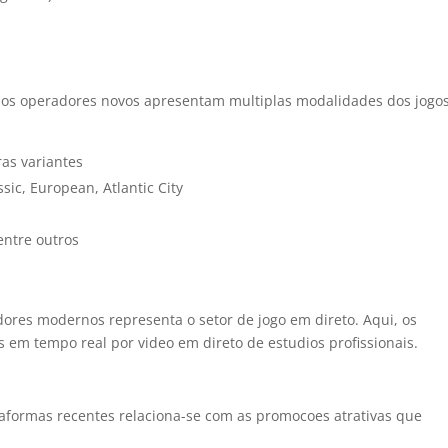
s, os operadores novos apresentam multiplas modalidades dos jogo
as variantes
sic, European, Atlantic City
entre outros
ores modernos representa o setor de jogo em direto. Aqui, os
em tempo real por video em direto de estudios profissionais.
aformas recentes relaciona-se com as promocoes atrativas que