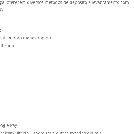
gal oferecem diversos metodos de deposito e levantamento com
s.
o
nal embora menos rapido
ilizado
ogle Pay
aceitam Bitcoin, Ethereum e outras moedas digitais