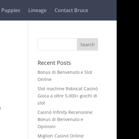
Puppies
Lineage
Contact Bruce
Recent Posts
Bonus di Benvenuto e Slot
Online
Slot machine Robocat Casinò
Gioca a oltre 5,000+ giochi di
slot
O
Casinò Infinity Recensione:
Bonus di Benvenuto e
Opinioni
Migliori Casinò Online