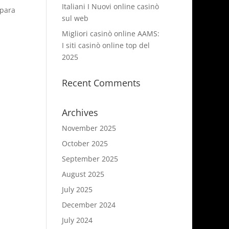
Italiani I Nuovi online casinò
 para
sul web
Migliori casinò online AAMS:
I siti casinò online top del
2025
Recent Comments
Archives
November 2025
October 2025
September 2025
August 2025
July 2025
December 2024
July 2024