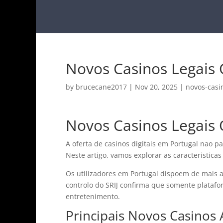
Novos Casinos Legais 
by
brucecane2017
|
Nov 20, 2025
|
novos-casi
Novos Casinos Legais 
A oferta de casinos digitais em Portugal nao
Neste artigo, vamos explorar as caracteristica
Os utilizadores em Portugal dispoem de mais al
controlo do SRIJ confirma que somente platafo
entretenimento.
Principais Novos Casinos