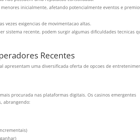
enores inicialmente, afetando potencialmente eventos e premio
as vezes exigencias de movimentacao altas.
er sistema recente, podem surgir algumas dificuldades tecnicas q
Operadores Recentes
gal apresentam uma diversificada oferta de opcoes de entretenime
 mais procurada nas plataformas digitais. Os casinos emergentes
s, abrangendo:
incrementais)
 ganhar)